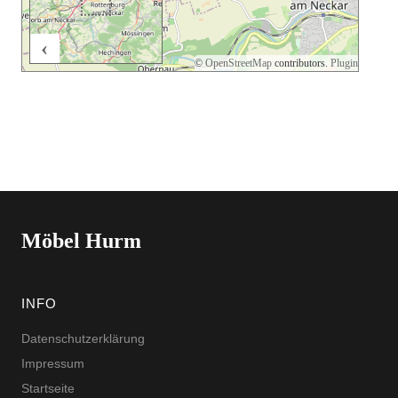
‹
2 km
©
OpenStreetMap
contributors.
Plugin
Möbel Hurm
INFO
Datenschutzerklärung
Impressum
Startseite