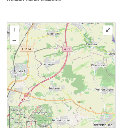
+
⤢
–