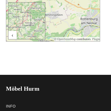
‹
2 km
©
OpenStreetMap
contributors.
Plugin
Möbel Hurm
INFO